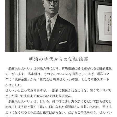
明
「炭酸泉せんべい」は明治の時代より、有馬温泉に受け継がれる伝統的銘菓
でございます。 当本舗は、そのせんべいのみを商品として掲げ、昭和３２
年に「浅井産業」から「株式会社 有馬せんべい本舗」として本格スタート
させました。
せんべいと言っておりますが、一般的に想像されるような、硬くてバリバリ
とした歯ごたえのあるせんべいではありません。
「炭酸泉せんべい」は、むしろ、持つ指に少し力を加えるだけでぼろぼろと
崩れてしまうほど薄くて軽い。口に入れた瞬間ほんのり甘いものの、溶ける
ようになくなると不思議と後味は残らない。だからこそ後を引く、せんべい