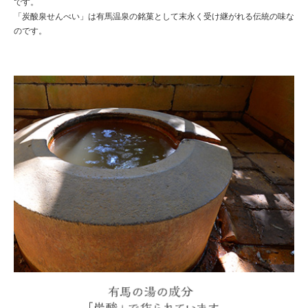
です。
「炭酸泉せんべい」は有馬温泉の銘菓として末永く受け継がれる伝統の味な
のです。
有