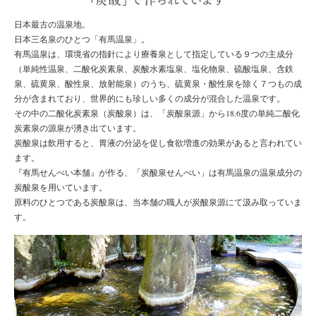
日本最古の温泉地。
日本三名泉のひとつ「有馬温泉」。
有馬温泉は、環境省の指針により療養泉として指定している９つの主成分
（単純性温泉、二酸化炭素泉、炭酸水素塩泉、塩化物泉、硫酸塩泉、含鉄
泉、硫黄泉、酸性泉、放射能泉）のうち、硫黄泉・酸性泉を除く７つもの成
分が含まれており、世界的にも珍しい多くの成分が混合した温泉です。
その中の二酸化炭素泉（炭酸泉）は、「炭酸泉源」から18.6度の単純二酸化
炭素泉の源泉が湧き出ています。
炭酸泉は飲用すると、胃液の分泌を促し食欲増進の効果があると言われてい
ます。
『有馬せんべい本舗』が作る、「炭酸泉せんべい」は有馬温泉の温泉成分の
炭酸泉を用いています。
原料のひとつである炭酸泉は、当本舗の職人が炭酸泉源にて汲み取っていま
す。