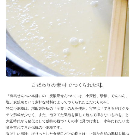
こ
『有馬せんべい本舗』の「炭酸泉せんべい」は、小麦粉、砂糖、でんぷん、
塩、炭酸泉という素朴な材料によってつくられたこだわりの味。
特に小麦粉は、増田製粉所の「宝笠」のみを使用。宝笠は「できるだけグル
テン形成が少なく、また、泡立てた気泡を優しく包んで壊さないものを」と
大正時代から秘伝として独特の粉づくりの中に見つけ出し、永年にわたり改
良を重ねてきた伝統の小麦粉です。
香ばしい風味、ぱりっとした食感口どけの良さは、上質な自然の素材を選ぶ