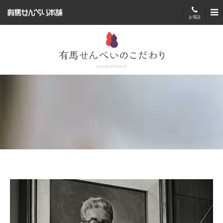
有馬せんべい本舗
お電話