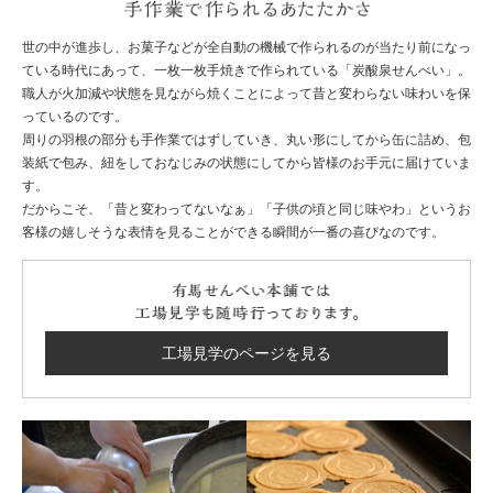
手
世の中が進歩し、お菓子などが全自動の機械で作られるのが当たり前になっ
ている時代にあって、一枚一枚手焼きで作られている「炭酸泉せんべい」。
職人が火加減や状態を見ながら焼くことによって昔と変わらない味わいを保
っているのです。
周りの羽根の部分も手作業ではずしていき、丸い形にしてから缶に詰め、包
装紙で包み、紐をしておなじみの状態にしてから皆様のお手元に届けていま
す。
だからこそ、「昔と変わってないなぁ」「子供の頃と同じ味やわ」というお
客様の嬉しそうな表情を見ることができる瞬間が一番の喜びなのです。
有馬せ
工場見学のページを見る