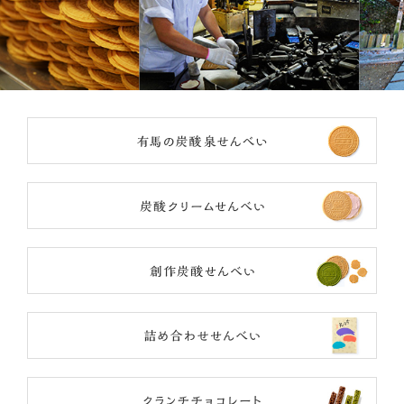
有馬
炭酸
創作
詰め
クラ