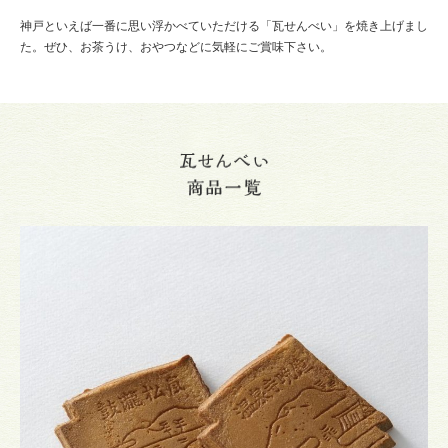
神戸といえば一番に思い浮かべていただける「瓦せんべい」を焼き上げまし
た。ぜひ、お茶うけ、おやつなどに気軽にご賞味下さい。
瓦