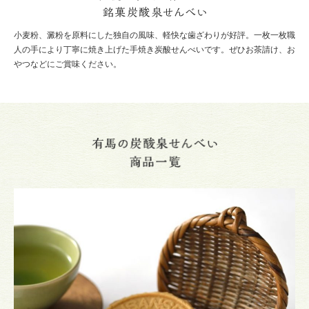
小麦粉、澱粉を原料にした独自の風味、軽快な歯ざわりが好評。一枚一枚職
人の手により丁寧に焼き上げた手焼き炭酸せんべいです。ぜひお茶請け、お
やつなどにご賞味ください。
有