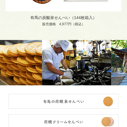
有馬の炭酸泉せんべい（144枚箱入）
販売価格 4,977円（税込）
有馬
炭酸