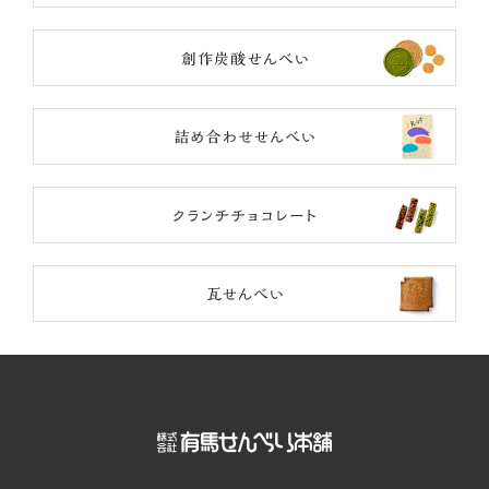
創作
詰め
クラ
瓦せ